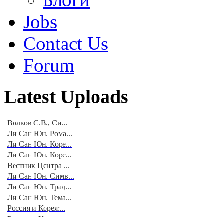
Jobs
Contact Us
Forum
Latest Uploads
Волков С.В., Си...
Ли Сан Юн. Рома...
Ли Сан Юн. Коре...
Ли Сан Юн. Коре...
Вестник Центра ...
Ли Сан Юн. Симв...
Ли Сан Юн. Трад...
Ли Сан Юн. Тема...
Россия и Корея:...