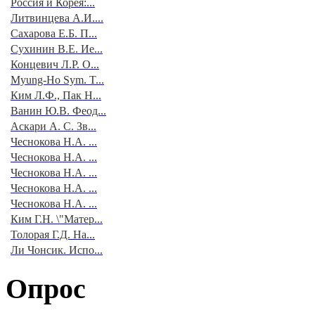
Россия и Корея:...
Литвинцева А.И....
Сахарова Е.Б. П...
Сухинин В.Е. Ие...
Концевич Л.Р. О...
Myung-Ho Sym. T...
Ким Л.Ф., Пак Н...
Ванин Ю.В. Феод...
Аскари А. С. Зв...
Чеснокова Н.А. ...
Чеснокова Н.А. ...
Чеснокова Н.А. ...
Чеснокова Н.А. ...
Чеснокова Н.А. ...
Ким Г.Н. \"Матер...
Толорая Г.Д. На...
Ли Чонсик. Испо...
Опрос