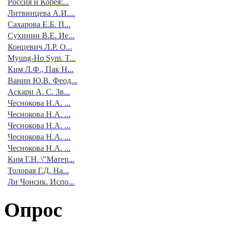
Россия и Корея:...
Литвинцева А.И....
Сахарова Е.Б. П...
Сухинин В.Е. Ие...
Концевич Л.Р. О...
Myung-Ho Sym. T...
Ким Л.Ф., Пак Н...
Ванин Ю.В. Феод...
Аскари А. С. Зв...
Чеснокова Н.А. ...
Чеснокова Н.А. ...
Чеснокова Н.А. ...
Чеснокова Н.А. ...
Чеснокова Н.А. ...
Ким Г.Н. \"Матер...
Толорая Г.Д. На...
Ли Чонсик. Испо...
Опрос