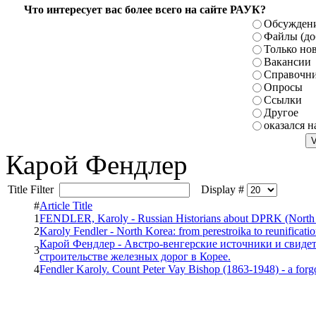
Что интересует вас более всего на сайте РАУК?
Обсуждени
Файлы (до
Только но
Вакансии
Справочн
Опросы
Ссылки
Другое
оказался н
Карой Фендлер
Title Filter
Display #
#
Article Title
1
FENDLER, Karoly - Russian Historians about DPRK (North
2
Karoly Fendler - North Korea: from perestroika to reunificati
Карой Фендлер - Австро-венгерские источники и свиде
3
строительстве железных дорог в Корее.
4
Fendler Karoly. Count Peter Vay Bishop (1863-1948) - a forgo