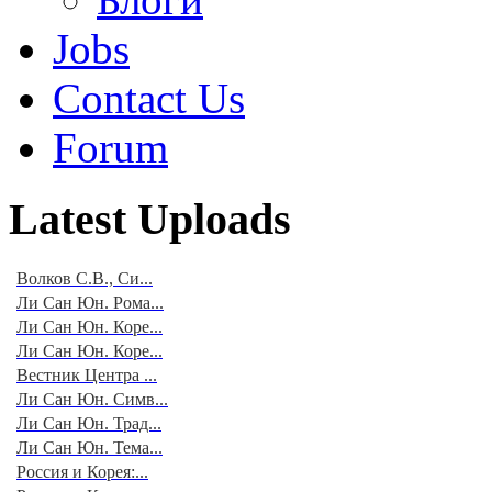
Jobs
Contact Us
Forum
Latest Uploads
Волков С.В., Си...
Ли Сан Юн. Рома...
Ли Сан Юн. Коре...
Ли Сан Юн. Коре...
Вестник Центра ...
Ли Сан Юн. Симв...
Ли Сан Юн. Трад...
Ли Сан Юн. Тема...
Россия и Корея:...