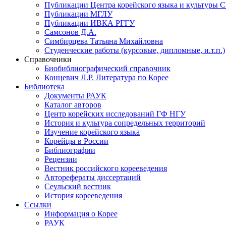
Публикации Центра корейского языка и культуры 
Публикации МГЛУ
Публикации ИВКА РГГУ
Самсонов Д.А.
Симбирцева Татьяна Михайловна
Студенческие работы (курсовые, дипломные, и.т.п.)
Справочники
Биобиблиографический справочник
Концевич Л.Р. Литература по Корее
Библиотека
Документы РАУК
Каталог авторов
Центр корейских исследований ГФ НГУ
История и культура сопредельных территорий
Изучение корейского языка
Корейцы в России
Библиографии
Рецензии
Вестник российского корееведения
Авторефераты диссертаций
Сеульский вестник
История корееведения
Ссылки
Информация о Корее
РАУК