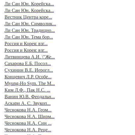
Ли Сан Юн. Корейска...
Ли Сан Юн. Корейска...
Вестник Центра коре...
Ли Сан Юн. Символик...
Ли Сан Юн. Традицио...
Ли Сан Юн. Тема бор...
Россия и Корея: взг...
Россия и Корея: взг...
Литвинцева А.И. \"Же...
Сахарова Е.Б. Посол...
Сухинин В.Е. Иерогл...
Концевич Л.Р. Особе...
Myung-Ho Sym. The M...
Ким Л.Ф., Пак Н.С. ...
Ванин Ю.В. Феодальн...
Аскари А. С. Звукоп...
Чеснокова Н.А. Геом...
Чеснокова Н.А. Ширм...
Чеснокова Н.А. Син ...
Чеснокова Н.А. Реце...