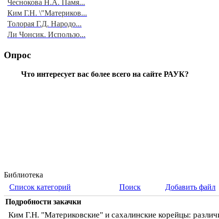
Чеснокова Н.А. Памя...
Ким Г.Н. \"Материков...
Толорая Г.Д. Народо...
Ли Чонсик. Использо...
Опрос
Что интересует вас более всего на сайте РАУК?
Библиотека
Список категорий
Поиск
Добавить файл
Подробности закачки
Ким Г.Н. "Материковские" и сахалинские корейцы: различ