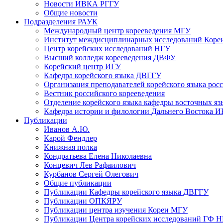
Новости ИВКА РГГУ
Общие новости
Подразделения РАУК
Международный центр корееведения МГУ
Институт междисциплинарных исследований Коре
Центр корейских исследований НГУ
Высший колледж корееведения ДВФУ
Корейский центр ИГУ
Кафедра корейского языка ДВГГУ
Организация преподавателей корейского языка рос
Вестник российского корееведения
Отделение корейского языка кафедры восточных яз
Кафедра истории и филологии Дальнего Востока 
Публикации
Иванов А.Ю.
Карой Фендлер
Книжная полка
Кондратьева Елена Николаевна
Концевич Лев Рафаилович
Курбанов Сергей Олегович
Общие публикации
Публикации Кафедры корейского языка ДВГГУ
Публикации ОПКЯРУ
Публикации центра изучения Кореи МГУ
Публикации Центра корейских исследований ГФ 