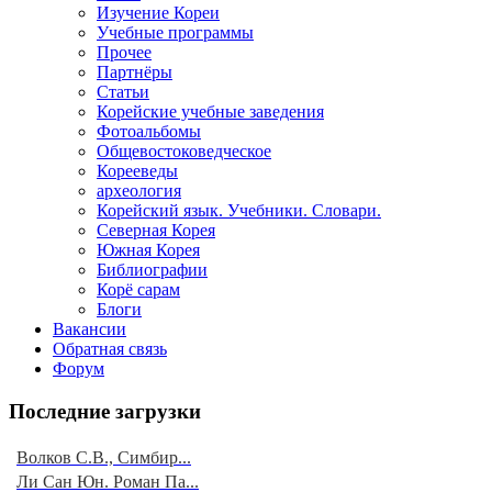
Изучение Кореи
Учебные программы
Прочее
Партнёры
Статьи
Корейские учебные заведения
Фотоальбомы
Общевостоковедческое
Корееведы
археология
Корейский язык. Учебники. Словари.
Северная Корея
Южная Корея
Библиографии
Корё сарам
Блоги
Вакансии
Обратная связь
Форум
Последние загрузки
Волков С.В., Симбир...
Ли Сан Юн. Роман Па...