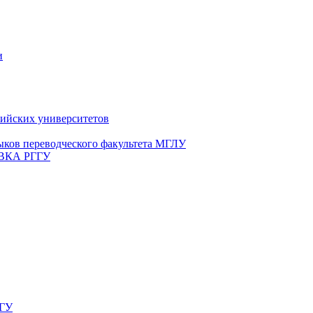
и
сийских университетов
ыков переводческого факультета МГЛУ
ИВКА РГГУ
НГУ