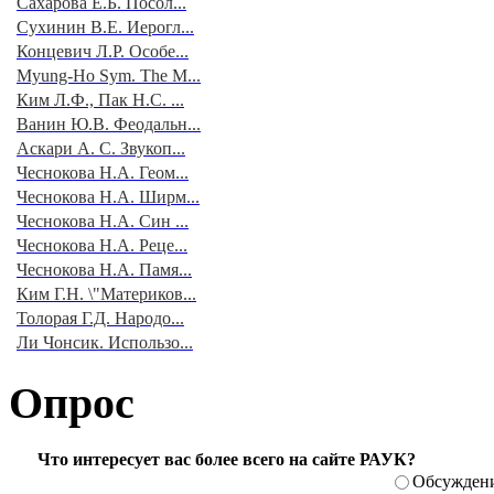
Сахарова Е.Б. Посол...
Сухинин В.Е. Иерогл...
Концевич Л.Р. Особе...
Myung-Ho Sym. The M...
Ким Л.Ф., Пак Н.С. ...
Ванин Ю.В. Феодальн...
Аскари А. С. Звукоп...
Чеснокова Н.А. Геом...
Чеснокова Н.А. Ширм...
Чеснокова Н.А. Син ...
Чеснокова Н.А. Реце...
Чеснокова Н.А. Памя...
Ким Г.Н. \"Материков...
Толорая Г.Д. Народо...
Ли Чонсик. Использо...
Опрос
Что интересует вас более всего на сайте РАУК?
Обсуждени