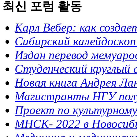
최신 포럼 활동
Карл Вебер: как созда
Сибирский калейдоскоп
Издан перевод мемуар
Студенческий круглый 
Новая книга Андрея Ла
Магистранты НГУ полу
Проект по культурному 
МНСК- 2022 в Новосибир