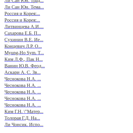
Ли Сан Юн. Трад...
Ли Сан Юн. Тема...
Россия и Корея:...
Россия и Корея:...
Литвинцева А.И....
Сахарова Е.Б. П...
Сухинин В.Е. Ие...
Концевич Л.Р. О...
Myung-Ho Sym. T...
Ким Л.Ф., Пак Н...
Ванин Ю.В. Феод...
Аскари А. С. Зв...
Чеснокова Н.А. ...
Чеснокова Н.А. ...
Чеснокова Н.А. ...
Чеснокова Н.А. ...
Чеснокова Н.А. ...
Ким Г.Н. \"Матер...
Толорая Г.Д. На...
Ли Чонсик. Испо...