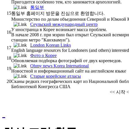
Пригодится особенно тем, кто занимается археологией.
통일부
15
통일부 홈페이지 방문을 진심으로 환영합니다.
Министерство по делам объединения Северной и Южной 
Сеульский международный центр
У иностранца в Корее возникает масса проблем.
16
В начале 2008 г. при мэрии был открыт Сеульский всемирн
станции метро "Канхвамун").
London Korean Links
17
English language resources for Londoners (and others) interested
Фото о Корее
18
Обновляемая подборка фотографий от двух корееведов.
Ohmy news Korea International
19
Новостной и информационный сайт на английском языке
Старые корейские атласы
20
Сканы редких географических карт из Национальной библи
Библиотекой Конгресса США
<<
시작