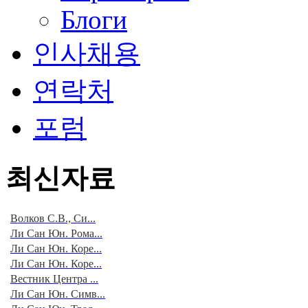
Блоги
인사채용
연락처
포럼
최신자료
Волков С.В., Си...
Ли Сан Юн. Рома...
Ли Сан Юн. Коре...
Ли Сан Юн. Коре...
Вестник Центра ...
Ли Сан Юн. Симв...