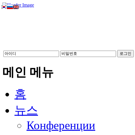
메인 메뉴
홈
뉴스
Конференции