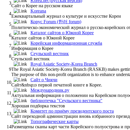
Korea.net (русская версия)
3
Сайт о Корее на русском языке
Koreana
4
Ежеквартальный журнал о культуре и искусстве Кореи
Корус Forum (한러 forum)
5
Политическо-экономический журнал о русско-корейских 
Каталог сайтов о Южной Корее
6
Каталог сайтов о Южной Корее
Корейская информационная служба
7
Информация о Корее
Сеульский вестник
8
Сеульский вестник
Royal Asiatic Society-Korea Branch
9
The Royal Asiatic Society-Korea Branch (RASKB) makes gettin
The purpose of this non-profit organization is to enhance understa
Сайт о Чикчи
10
Сайт&nbsp;о первой печатной книге в Корее.
Международник.ру
11
Актуальная информация о положении на Корейском полуо
библиотечка "Сеульского вестника"
12
Хорошая подборка текстов
Комитет по приёму президентского поста
13
Сайт переходной администрации вновь избранного прези
Топографические карты
14
Размещены сканы карт части Корейского полуострова и п