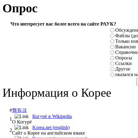
Опрос
Что интересует вас более всего на сайте РАУК?
Обсуждени
Файлы (до
Только но
Вакансии
Справочн
Опросы
Ссылки
Другое
оказался н
Информация о Корее
#
웹링크
Когурё в Wikipedia
1
О Когурё
Korea.net (english)
2
Сайт о Корее на английском языке